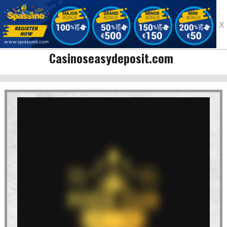
MENU
X
Casinoseasydeposit.com