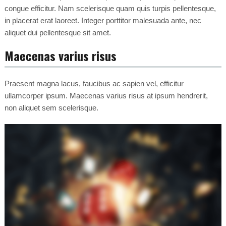
congue efficitur. Nam scelerisque quam quis turpis pellentesque,
in placerat erat laoreet. Integer porttitor malesuada ante, nec
aliquet dui pellentesque sit amet.
Maecenas varius risus
Praesent magna lacus, faucibus ac sapien vel, efficitur
ullamcorper ipsum. Maecenas varius risus at ipsum hendrerit,
non aliquet sem scelerisque.